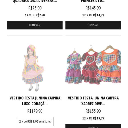
QUADRICULADA DIVERSAS...
PRINCESA TU...
R$75,00
R$145,90
12
X DE
R$7,60
12
X DE
R$14,79
COMPRAR
COMPRAR
VESTIDO FESTA JUNINA CAIPIRA
VESTIDO FESTA JUNINA CAIPIRA
LUXO CORAÇÃ...
XADREZ DIVE...
R$179,90
R$135,90
12
X DE
R$13,77
2
x de
R$89,95
sem juros