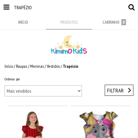
TRAPÉZIO
INÍCIO
PRODUTOS
CARRINHO
0
Início
/
Roupas
/
Meninas
/
Vestidos
/
Trapézio
Ordenar por
FILTRAR