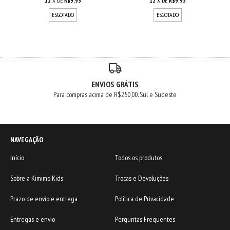
12
X DE
R$9,93
12
X DE
R$9,93
ESGOTADO
ESGOTADO
ENVIOS GRÁTIS
Para compras acima de R$250,00. Sul e Sudeste
NAVEGAÇÃO
Início
Todos os produtos
Sobre a Kimimo Kids
Trocas e Devoluções
Prazo de envio e entrega
Política de Privacidade
Entregas e envio
Perguntas Frequentes