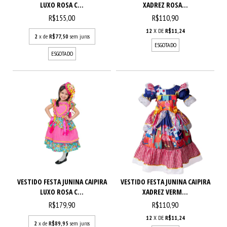
LUXO ROSA C...
XADREZ ROSA...
R$155,00
R$110,90
12
X DE
R$11,24
2
x de
R$77,50
sem juros
ESGOTADO
ESGOTADO
VESTIDO FESTA JUNINA CAIPIRA
VESTIDO FESTA JUNINA CAIPIRA
LUXO ROSA C...
XADREZ VERM...
R$179,90
R$110,90
12
X DE
R$11,24
2
x de
R$89,95
sem juros