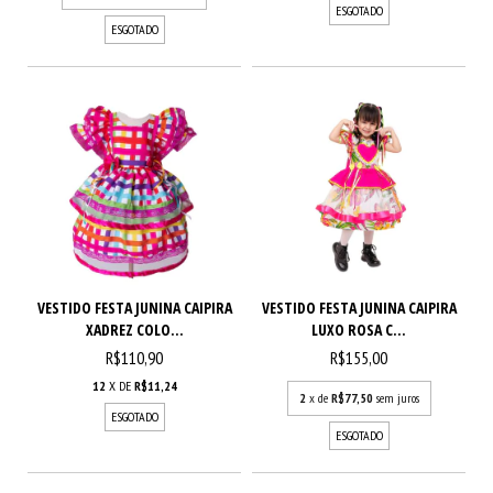
ESGOTADO
ESGOTADO
VESTIDO FESTA JUNINA CAIPIRA
VESTIDO FESTA JUNINA CAIPIRA
XADREZ COLO...
LUXO ROSA C...
R$110,90
R$155,00
12
X DE
R$11,24
2
x de
R$77,50
sem juros
ESGOTADO
ESGOTADO