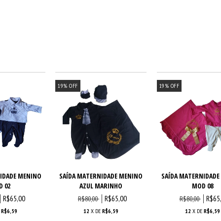
19
%
OFF
19
%
OFF
IDADE MENINO
SAÍDA MATERNIDADE MENINO
SAÍDA MATERNIDADE
 02
AZUL MARINHO
MOD 08
R$65,00
R$65,00
R$65
R$80,00
R$80,00
E
R$6,59
12
X DE
R$6,59
12
X DE
R$6,59