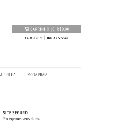
CARRINHO
(
0
)
R$0,00
CADASTRE-SE
INICIAR SESSÃO
E E FILHA
MODA PRAIA
SITE SEGURO
Protegemos seus dados