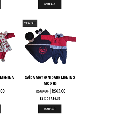
19
%
OFF
 MENINA
SAÍDA MATERNIDADE MENINO
MOD 05
,00
R$65,00
R$80,00
12
X DE
R$6,59