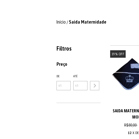
Início
Saída Maternidade
/
Filtros
19
%
OFF
Preço
DE
ATÉ
SAIDA MATERN
MOD
R$80,00
12
X D