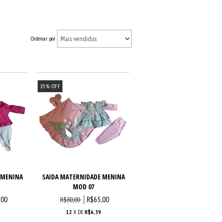
Ordenar por
19
%
OFF
 MENINA
SAIDA MATERNIDADE MENINA
MOD 07
,00
R$65,00
R$80,00
12
X DE
R$6,59