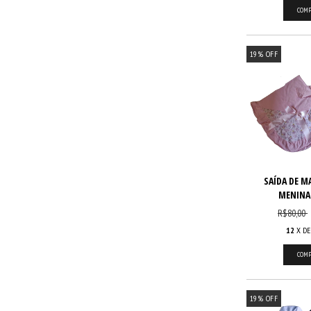
19
%
OFF
SAÍDA DE M
MENINA
R$80,00
12
X D
19
%
OFF