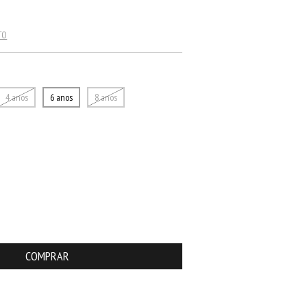
TO
4 anos
6 anos
8 anos
ALTERAR CEP