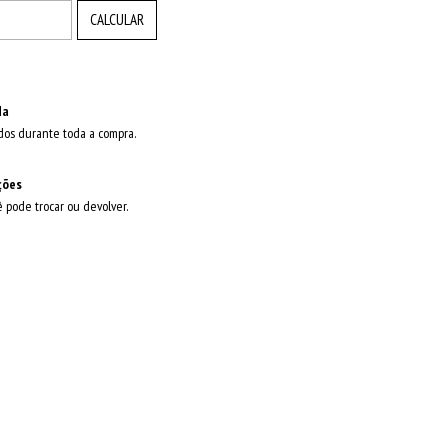
CALCULAR
da
dos durante toda a compra.
ções
ê pode trocar ou devolver.