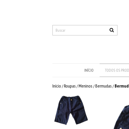
INÍCIO
TODOS OS PRO
Início
Roupas
Meninos
Bermudas
Bermuda
/
/
/
/