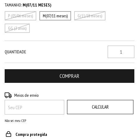
TAMANHO:
M(07/11 MESES)
P (03/06 meses)
M(07/11 meses)
G(11/18 meses)
GG (2 anos)
QUANTIDADE
ALTERAR CEP
Entregas para o CEP:
Meios de envio
CALCULAR
Não sei meu CEP
Compra protegida