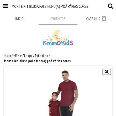
MONTE KIT BLUSA PAI E FILHO(A) POÁ VÁRIAS CORES
INÍCIO
PRODUTOS
CARRINHO
0
Início
/
Mãe e Filha(o)
/
Pai e filho
/
Monte Kit blusa pai e filho(a) poá várias cores