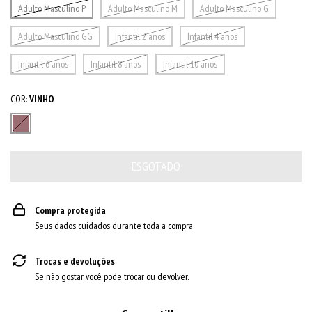
Adulto Masculino P
Adulto Masculino M
Adulto Masculino G
Adulto Masculino GG
Infantil 2 anos
Infantil 4 anos
Infantil 6 anos
Infantil 8 anos
Infantil 10 anos
COR:
VINHO
Compra protegida
Seus dados cuidados durante toda a compra.
Trocas e devoluções
Se não gostar, você pode trocar ou devolver.