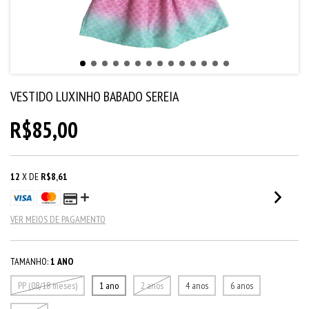
VESTIDO LUXINHO BABADO SEREIA
R$85,00
12
X DE
R$8,61
VER MEIOS DE PAGAMENTO
TAMANHO:
1 ANO
PP (08/18 meses)
1 ano
2 anos
4 anos
6 anos