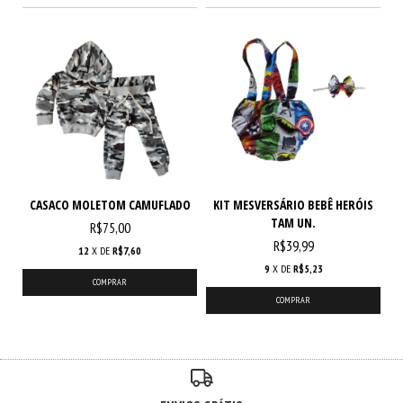
CASACO MOLETOM CAMUFLADO
KIT MESVERSÁRIO BEBÊ HERÓIS
TAM UN.
R$75,00
R$39,99
12
X DE
R$7,60
9
X DE
R$5,23
COMPRAR
COMPRAR