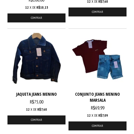
12
X DE
R$7,60
12
X DE
R$10,13
COMPRAR
COMPRAR
JAQUETA JEANS MENINO
CONJUNTO JEANS MENINO
MARSALA
R$75,00
R$69,99
12
X DE
R$7,60
12
X DE
R$7,09
COMPRAR
COMPRAR