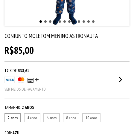
CONJUNTO MOLETOM MENINO ASTRONAUTA
R$85,00
12
X DE
R$8,61
VER MEIOS DE PAGAMENTO
TAMANHO:
2 ANOS
2 anos
4 anos
6 anos
8 anos
10 anos
COR:
AZUL